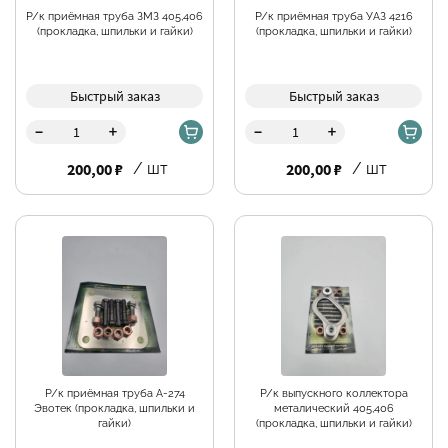
Р/к приёмная труба ЗМЗ 405,406
Р/к приёмная труба УАЗ 4216
(прокладка, шпильки и гайки)
(прокладка, шпильки и гайки)
Быстрый заказ
Быстрый заказ
-
-
+
+
Фильтры
200,00 ₽
/ шт
200,00 ₽
/ шт
Р/к приёмная труба А-274
Р/к выпускного коллектора
Эвотек (прокладка, шпильки и
металический 405,406
гайки)
(прокладка, шпильки и гайки)